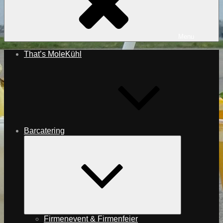
Menu
That’s MoleKühl
Barcatering
expand
child
menu
Firmenevent & Firmenfeier