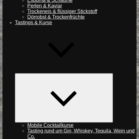
Espuma & Schäume
Perlen & Kaviar
Trockeneis & flüssiger Stickstoff
Dörrobst & Trockenfrüchte
Tastings & Kurse
expand
child
menu
Mobile Cocktailkurse
Tasting rund um Gin, Whiskey, Tequila, Wein und
Co.