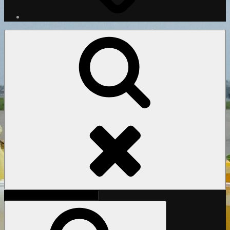
Search
Search
for:
Search