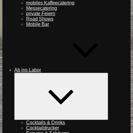
mobiles Kaffeecatering
Messecatering
private Feiern
Road Shows
Mobile Bar
Ab ins Labor
expand
child
menu
Cocktails & Drinks
Cocktaildrucker