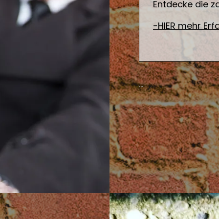
Entdecke die za
-HIER mehr Erf
…