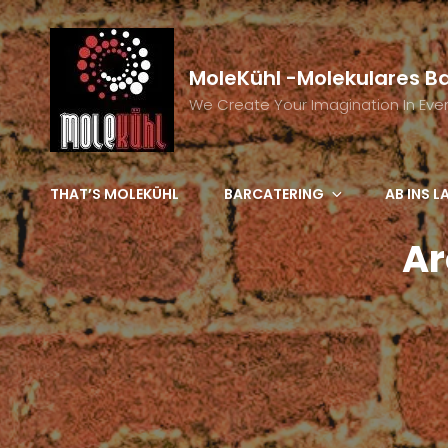
MoleKühl -molekulares B
We Create Your Imagination In Even
THAT’S MOLEKÜHL
BARCATERING
AB INS 
Ar