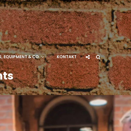
Social
Search
, EQUIPMENT & CO
KONTAKT
Share
nts