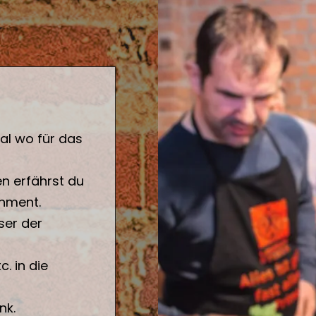
al wo für das
n erfährst du
inment.
ser der
. in die
nk.