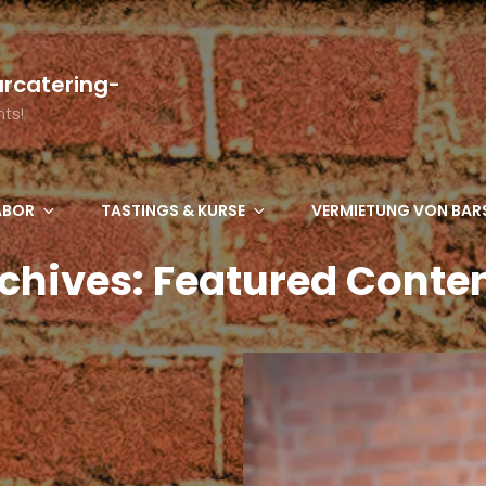
arcatering-
ts!
LABOR
TASTINGS & KURSE
VERMIETUNG VON BARS
chives:
Featured Conte